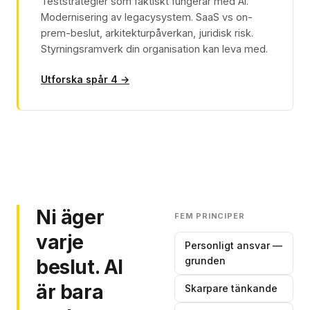
Teststrategier som faktiskt fungerar med AI.
Modernisering av legacysystem. SaaS vs on-
prem-beslut, arkitekturpåverkan, juridisk risk.
Styrningsramverk din organisation kan leva med.
Utforska spår 4 →
Ni äger
FEM PRINCIPER
varje
Personligt ansvar —
grunden
beslut. AI
är bara
Skarpare tänkande