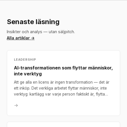
Senaste läsning
Insikter och analys — utan säljpitch.
Alla artiklar →
LEADERSHIP
AI-transformationen som flyttar människor,
inte verktyg
Att ge alla en licens är ingen transformation — det är
ett inköp. Det verkliga arbetet flyttar människor, inte
verktyg: kartlägg var varje person faktiskt är, flytta
dem genom ett stretch-projekt i en närliggande
→
domän, och bygg en portfölj i stället för att sälja
timmar.