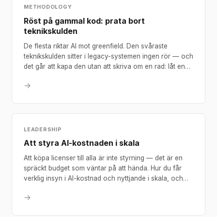
METHODOLOGY
Röst på gammal kod: prata bort
teknikskulden
De flesta riktar AI mot greenfield. Den svåraste
teknikskulden sitter i legacy-systemen ingen rör — och
det går att kapa den utan att skriva om en rad: låt en
utvecklare prata sig igenom koden och kör transkriptet
→
mot kodbasen.
LEADERSHIP
Att styra AI-kostnaden i skala
Att köpa licenser till alla är inte styrning — det är en
spräckt budget som väntar på att hända. Hur du får
verklig insyn i AI-kostnad och nyttjande i skala, och
varför insamlingen får automatiseras men beslutet inte.
→